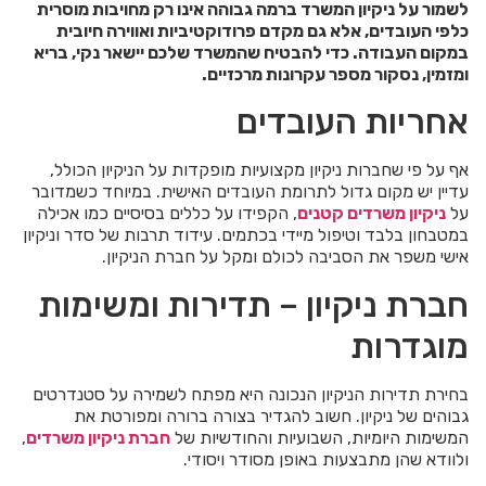
לשמור על ניקיון המשרד ברמה גבוהה אינו רק מחויבות מוסרית
כלפי העובדים, אלא גם מקדם פרודוקטיביות ואווירה חיובית
במקום העבודה. כדי להבטיח שהמשרד שלכם יישאר נקי, בריא
ומזמין, נסקור מספר עקרונות מרכזיים.
אחריות העובדים
אף על פי שחברות ניקיון מקצועיות מופקדות על הניקיון הכולל,
עדיין יש מקום גדול לתרומת העובדים האישית. במיוחד כשמדובר
על
ניקיון משרדים קטנים
, הקפידו על כללים בסיסיים כמו אכילה
במטבחון בלבד וטיפול מיידי בכתמים. עידוד תרבות של סדר וניקיון
אישי משפר את הסביבה לכולם ומקל על חברת הניקיון.
חברת ניקיון – תדירות ומשימות
מוגדרות
בחירת תדירות הניקיון הנכונה היא מפתח לשמירה על סטנדרטים
גבוהים של ניקיון. חשוב להגדיר בצורה ברורה ומפורטת את
המשימות היומיות, השבועיות והחודשיות של
חברת ניקיון משרדים
,
ולוודא שהן מתבצעות באופן מסודר ויסודי.