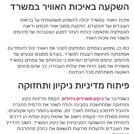
השקעה באיכות האוויר במשרד
איכות האוויר במשרד יכולה להשפיע משמעותית על בריאות
העובדים ועל תפקודם. התקנת מסנני אוויר חכמים ודאגה
לוונטילציה מתאימה יכולות לעזור למנוע הצטברות של מזהמים
ולשפר את איכות האוויר.
כמו כן, שימוש בצמחים המסייעים לטהר את האוויר יכול להוסיף גם
אסתטיקה ותחושת רעננות למשרד, בעודם מסננים טבעיים של
מזהמים. קיימים מחקרים המראים כי נוכחותם של צמחים במשרד
משפרת את מצב הרוח ואת יעילות העבודה, כך שהם מהווים
השקעה משתלמת מכל הבחינות.
פיתוח מדיניות ניקיון ותחזוקה
כשמדובר על
ניקיון משרדים גדולים
, הקמת מדיניות ניקיון
ותחזוקה שמתחשבת בסביבה יכולה לשפר את תדמית החברה
ולהוביל לחיסכון בעלויות לאורך זמן. שימוש בחומרי ניקוי אקולוגיים,
פחות פסולת חד-פעמית ויישום של שיטות ניקיון יעילות הן דרכים
להפחית את ההשפעה הסביבתית של ניקיון המשרד. חשוב להדריך
את העובדים ולהעלות מודעות לנושאים אלו כחלק מהתרבות