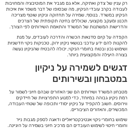
רק עניין של צדק ואתיקה, אלא גם מגביר את המוטיבציה והמחויבות
לעבודה בקרב עובדי הניקיון, מה שבסופו של דבר משפר את איכות
הניקיון במשרד. בנוסף, שמירה על תחזוקה וניקיון שוטף מצריכה
תכנון ומעקב מקצועי, שכוללים בחינה תקופתית של הצרכים
והדרישות המשתנות של המשרד והתאמת השירותים לפי הצורך.
הקפדה על קיום סדנאות הכשרה והדרכה לעובדים, על מנת
להקנות להם ידע עדכני בנושאי ניקיון ירוק, טכניקות ניקוי חדשניות
ושימוש נכון ובטוח בחומרי הניקוי, יכולה להבטיח שהניקיון נעשה
בצורה היעילה והמקצועית ביותר.
דגשים לשמירה על ניקיון
במטבחון ובשירותים
מטבחון המשרד ושירותים הם שני האזורים שבהם חיוני לשמור על
רמת ניקיון גבוהה במיוחד, כדי למנוע התפרצויות של חיידקים
ווירוסים. חשוב להקפיד על ניקיון יסודי ותכופה של שטחי העבודה,
המכשירים, והאזורים הציבוריים.
שימוש בחומרי ניקוי אנטיבקטריאליים ודאגה לספק מגבות נייר
וחומרי חיטוי לשימוש העובדים הם מרכיב חיוני בשמירה על היגיינה.