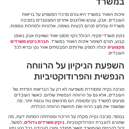
במשרד
איכות האוויר במשרד היא גורם מרכזי המשפיע על בריאות
העובדים. אבק, עובש ואלרגנים אחרים המצטברים בסביבה
משרדית עלולים לגרום לבעיות נשימה, אלרגיות ולמחלות נוספות.
ניקיון משרדי מקיף, הכולל ניקוי מסנני אוויר ושאיבת אבק באופן
קבוע, תורם לשיפור איכות האוויר במשרד.
חברת ניקיון משרדים
מקצועית
יכולה לספק שירותים המבטיחים אוויר נקי ובריא לכל
העובדים.
השפעת הניקיון על הרווחה
הנפשית והפרודוקטיביות
סביבה נקייה ומסודרת משפיעה לא רק על הבריאות הפיזית של
העובדים, אלא גם על הרווחה הנפשית שלהם. כאשר העובדים
מגיעים למשרד נקי ומטופח, הם מרגישים נוח ובטוח יותר, מה
שמשפר את מצב הרוח ואת תחושת הרווחה הכללית.
בנוסף, סביבה נקייה מקלה על הריכוז ומפחיתה הסחות דעת, מה
שתורם להגברת הפרודוקטיביות.
ניקיון משרדים גדולים
, למשל,
יכול להבטיח שהמשרד יישאר מסודר ומוכן לעבודה בכל רגע נתון,