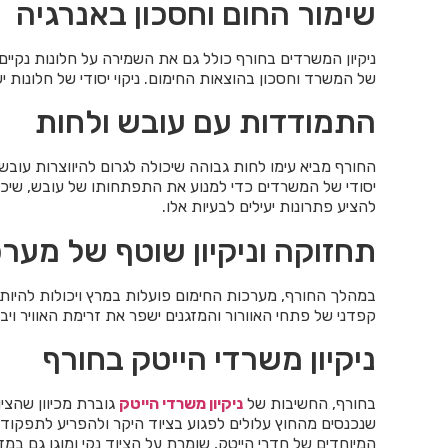
שימור החום וחסכון באנרגיה
ניקיון המשרדים בחורף כולל גם את השמירה על חלונות נקי
של המשרד וחסכון בהוצאות החימום. ניקוי יסודי של חלונות י
התמודדות עם עובש ולחות
החורף מביא עימו לחות גבוהה שיכולה לגרום להיווצרות עובש
יסודי של המשרדים כדי למנוע את התפתחותו של עובש, שיכול 
להציע פתרונות יעילים לבעיות אלו.
תחזוקה וניקיון שוטף של מער
במהלך החורף, מערכות החימום פועלות במרץ ויכולות להיות מ
קפדני של פתחי האוורור והמזגנים ישפר את זרימת האוויר ויב
ניקיון משרדי הייטק בחורף
בחורף, החשיבות של
ניקיון משרדי הייטק
גוברת מכיוון שהציו
שנכנסים מהחוץ עלולים לפגוע בציוד היקר ולהפריע לתפקודו.
המיוחדים של חדרי הייטק, שומרת על הציוד נקי ומוגן גם במזג 